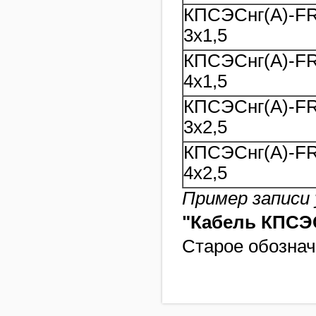
КПСЭСнг(A)-F
3х1,5
КПСЭСнг(A)-F
4х1,5
КПСЭСнг(A)-F
3х2,5
КПСЭСнг(A)-F
4х2,5
Пример записи 
"Кабель КПСЭС
Старое обознач