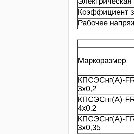
Электрическая 
Коэффициент зат
Рабочее напряж
Маркоразмер
КПСЭСнг(A)-F
3х0,2
КПСЭСнг(A)-F
4х0,2
КПСЭСнг(A)-F
3х0,35