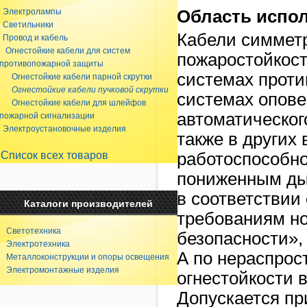
Электролампы
Область испо
Светильники
Кабели симметр
Провод и кабель
Огнестойкие кабели для систем
пожаростойкост
противопожарной защиты
системах проти
Огнестойкие кабели парной скрутки
Огнестойкие кабели пучковой скрутки
системах опове
Огнестойкие кабели для шлейфов
автоматическог
пожарной сигнализации
Электроустановочные изделия
также в других
Список всех товаров
работоспособн
пониженным ды
в соответствии
Каталоги производителей
требованиям но
Светотехника
безопасности», 
Электротехника
А по нераспрост
Металлоконструкции и опоры освещения
Электромонтажные изделия
огнестойкости 
Допускается пр