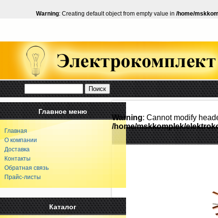
Warning
: Creating default object from empty value in
/home/mskkomp
Главное меню
Warning
: Cannot modify heade
/home/mskkomplek/elektroko
Главная
О компании
Доставка
Контакты
Обратная связь
Прайс-листы
Каталог